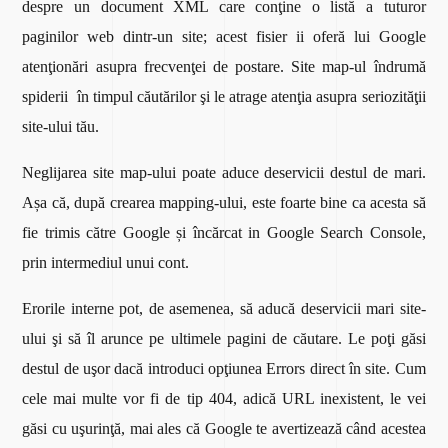
despre un document XML care conţine o listă a tuturor
paginilor web dintr-un site; acest fisier ii oferă lui Google
atenţionări asupra frecvenţei de postare. Site map-ul îndrumă
spiderii în timpul căutărilor şi le atrage atenţia asupra seriozităţii
site-ului tău.
Neglijarea site map-ului poate aduce deservicii destul de mari.
Așa că, după crearea mapping-ului, este foarte bine ca acesta să
fie trimis către Google și încărcat in Google Search Console,
prin intermediul unui cont.
Erorile interne pot, de asemenea, să aducă deservicii mari site-
ului şi să îl arunce pe ultimele pagini de căutare. Le poţi găsi
destul de uşor dacă introduci opţiunea Errors direct în site. Cum
cele mai multe vor fi de tip 404, adică URL inexistent, le vei
găsi cu uşurinţă, mai ales că Google te avertizează când acestea