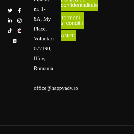
confidențialitate
nr
. 1
-
Termeni
8A
, My
și condiții
Place
,
ANPC
Voluntari
077190,
Ilfov,
Romania
office@happyadv.ro