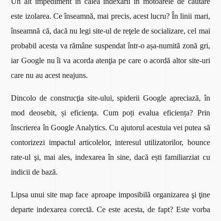
Un alt impediment în calea indexării în motoarele de căutare
este izolarea. Ce înseamnă, mai precis, acest lucru? În linii mari,
înseamnă că, dacă nu legi site-ul de reţele de socializare, cel mai
probabil acesta va rămâne suspendat într-o așa-numită zonă gri,
iar Google nu îi va acorda atenţia pe care o acordă altor site-uri
care nu au acest neajuns.
Dincolo de construcţia site-ului, spiderii Google apreciază, în
mod deosebit, și eficienţa. Cum poți evalua eficiența? Prin
înscrierea în Google Analytics. Cu ajutorul acestuia vei putea să
contorizezi impactul articolelor, interesul utilizatorilor, bounce
rate-ul şi, mai ales, indexarea în sine, dacă ești familiarziat cu
indicii de bază.
Lipsa unui site map face aproape imposibilă organizarea şi ţine
departe indexarea corectă. Ce este acesta, de fapt? Este vorba