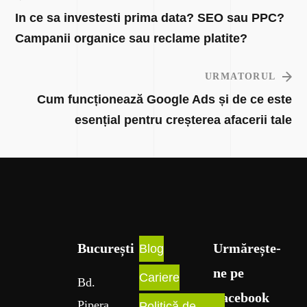
In ce sa investesti prima data? SEO sau PPC?
Campanii organice sau reclame platite?
URMATORUL
Cum funcționează Google Ads și de ce este
esențial pentru creșterea afacerii tale
București​
Urmărește-
Blog
ne pe
Cariere
Bd
.
Facebook
Pipera
,
Politică de