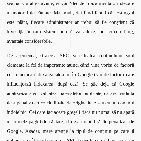
seamă. Cu alte cuvinte, ei vor “decide” dacă merită o indexare
în motorul de căutare. Mai mult, dat fiind faptul că hosting-ul
este plătit, fiecare administrator ar trebui să fie conştient că
investiţia într-un sistem bun îi va aduce, pe termen lung,
avantaje considerabile.
De asemenea, strategia SEO și calitatea conţinutului sunt
elemente la fel de importante atunci când vine vorba de factorii
ce împiedică indexarea site-ului în Google (sau de factorii care
influențează indexarea, după caz). Se ştie deja că Google
analizează atent calitatea materialelor publicate, că are tendinţa
de a penaliza articolele lipsite de originalitate sau cu un conținut
îndoielnic. Cei care fac aceste greşeli riscă nu numai să nu apară
în primele pagini de căutare, ci de-a dreptul să fie penalizați de
Google. Așadar, mare atenție la tipul de conținut pe care îl
publici: cu cât acesta este mai SEO friendly și mai bine scris, cu