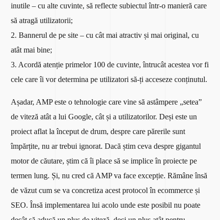
inutile – cu alte cuvinte, să reflecte subiectul într-o manieră care
să atragă utilizatorii;
2. Bannerul de pe site – cu cât mai atractiv și mai original, cu
atât mai bine;
3. Acordă atenție primelor 100 de cuvinte, întrucât acestea vor fi
cele care îi vor determina pe utilizatori să-ți acceseze conținutul.
Așadar, AMP este o tehnologie care vine să astâmpere „setea”
de viteză atât a lui Google, cât și a utilizatorilor. Deși este un
proiect aflat la început de drum, despre care părerile sunt
împărțite, nu ar trebui ignorat. Dacă știm ceva despre gigantul
motor de căutare, știm că îi place să se implice în proiecte pe
termen lung. Și, nu cred că AMP va face excepție. Rămâne însă
de văzut cum se va concretiza acest protocol în ecommerce și
SEO. Însă implementarea lui acolo unde este posibil nu poate
decât să aducă un plus de viteză, deci un plus atât pentru