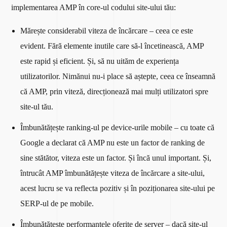
implementarea AMP în core-ul codului site-ului tău:
Mărește considerabil viteza de încărcare – ceea ce este
evident. Fără elemente inutile care să-l încetinească, AMP
este rapid și eficient. Și, să nu uităm de experiența
utilizatorilor. Nimănui nu-i place să aștepte, ceea ce înseamnă
că AMP, prin viteză, direcționează mai mulți utilizatori spre
site-ul tău.
Îmbunătățește ranking-ul pe device-urile mobile – cu toate că
Google a declarat că AMP nu este un factor de ranking de
sine stătător, viteza este un factor. Și încă unul important. Și,
întrucât AMP îmbunătățește viteza de încărcare a site-ului,
acest lucru se va reflecta pozitiv și în poziționarea site-ului pe
SERP-ul de pe mobile.
Îmbunătățește performanțele oferite de server – dacă site-ul