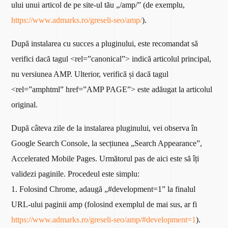
ului unui articol de pe site-ul tău „/amp/” (de exemplu,
https://www.admarks.ro/greseli-seo/amp/
).
După instalarea cu succes a pluginului, este recomandat să
verifici dacă tagul <rel=”canonical”> indică articolul principal,
nu versiunea AMP. Ulterior, verifică și dacă tagul
<rel=”amphtml” href=”AMP PAGE”> este adăugat la articolul
original.
După câteva zile de la instalarea pluginului, vei observa în
Google Search Console, la secțiunea „Search Appearance”,
Accelerated Mobile Pages. Următorul pas de aici este să îți
validezi paginile. Procedeul este simplu:
1. Folosind Chrome, adaugă „#development=1” la finalul
URL-ului paginii amp (folosind exemplul de mai sus, ar fi
https://www.admarks.ro/greseli-seo/amp/#development=1
).