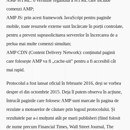
AMP HTML: o versiune regândită a HTML care include
comenzi AMP;
AMP JS: prin acest framework JavaScript pentru paginile
mobile, toate resursele externe sunt încărcate în porții controlate,
pentru a preveni suprasolicitarea serverelor în încercarea de a
prelua mai multe comenzi simultan;
AMP CDN (Content Delivery Network): conținutul paginii
care folosește AMP va fi „cache-uit” pentru a fi accesibil cât
mai rapid.
Protocolul a fost lansat oficial în februarie 2016, deși se vorbea
despre el din octombrie 2015. Deja îl putem observa în acțiune,
întrucât paginile care folosesc AMP sunt marcate în pagina de
rezulate a motoarelor de căutare prin logoul protocolului. Și
rezultatele par a-i mulțumi atât pe marii publisheri (fiind folosit
de nume precum Financial Times, Wall Street Journal, The