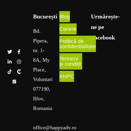
București​
Urmărește-
Blog
ne pe
Cariere
Bd
.
Facebook
Pipera
,
Politică de
confidențialitate
nr
. 1
-
Termeni
8A
, My
și condiții
Place
,
ANPC
Voluntari
077190,
Ilfov,
Romania
office@happyadv.ro