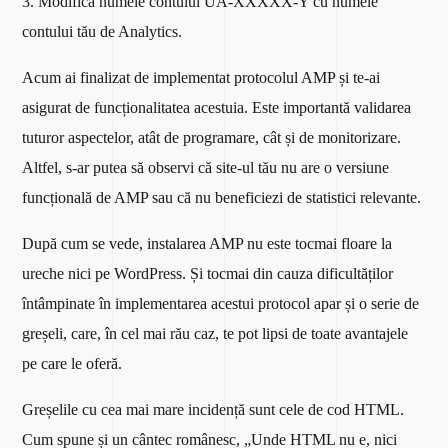
3. Modifică numele contului UA-XXXXX-Y cu numele
contului tău de Analytics.
Acum ai finalizat de implementat protocolul AMP și te-ai
asigurat de funcționalitatea acestuia. Este importantă validarea
tuturor aspectelor, atât de programare, cât și de monitorizare.
Altfel, s-ar putea să observi că site-ul tău nu are o versiune
funcțională de AMP sau că nu beneficiezi de statistici relevante.
După cum se vede, instalarea AMP nu este tocmai floare la
ureche nici pe WordPress. Și tocmai din cauza dificultăților
întâmpinate în implementarea acestui protocol apar și o serie de
greșeli, care, în cel mai rău caz, te pot lipsi de toate avantajele
pe care le oferă.
Greșelile cu cea mai mare incidență sunt cele de cod HTML.
Cum spune și un cântec românesc, „Unde HTML nu e, nici