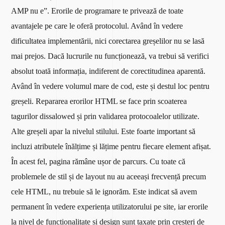
AMP nu e”. Erorile de programare te privează de toate
avantajele pe care le oferă protocolul. Având în vedere
dificultatea implementării, nici corectarea greșelilor nu se lasă
mai prejos. Dacă lucrurile nu funcționează, va trebui să verifici
absolut toată informația, indiferent de corectitudinea aparentă.
Având în vedere volumul mare de cod, este și destul loc pentru
greșeli. Repararea erorilor HTML se face prin scoaterea
tagurilor dissalowed și prin validarea protocoalelor utilizate.
Alte greșeli apar la nivelul stilului. Este foarte important să
incluzi atributele înălțime și lățime pentru fiecare element afișat.
În acest fel, pagina rămâne ușor de parcurs. Cu toate că
problemele de stil și de layout nu au aceeași frecvență precum
cele HTML, nu trebuie să le ignorăm. Este indicat să avem
permanent în vedere experiența utilizatorului pe site, iar erorile
la nivel de funcționalitate și design sunt taxate prin creșteri de