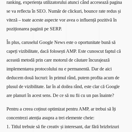
ranking, experiența utilizatorului atunci când accesează pagina
se va reflecta în SEO. Număr de clickuri, bounce rate redus și
viteză – toate aceste aspecte vor avea o influență pozitivă în
poziționarea paginii pe SERP.
În plus, caruselul Google News este o oportunitate bună să
capeți vizibilitate, dacă folosești AMP. Este cunoscut faptul că
această metodă prin care motorul de căutare încurajează
implementarea protocolului nu e permanentă. Dar de aici
deducem două lucruri: în primul rând, putem profita acum de
plusul de vizibilitate. Iar în al doilea rând, este clar că Google
are planuri în acest sens. De ce să nu fii cu un pas înainte?
Pentru a creea coținut optimizat pentru AMP, ar trebui să îți
concentrezi atenția asupra a trei elemente cheie:
1. Titlul trebuie să fie creativ și interesant, dar fără brizbrizuri