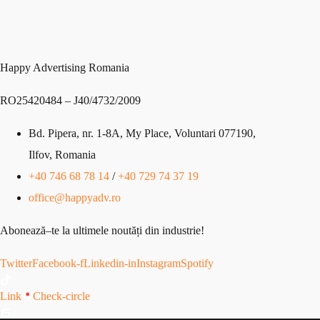
Happy Advertising Romania
RO25420484 – J40/4732/2009
Bd
. Pipera
, nr
. 1
-8A
, My Place
,
Voluntari 077190,
Ilfov, Romania
+40 746 68 78 14
/
+40 729 74 37 19
office@happyadv.ro
Abonează
–
te
la
ultimele
noutăți
din
industrie!
Twitter
Facebook-f
Linkedin-in
Instagram
Spotify
Link
Check-circle