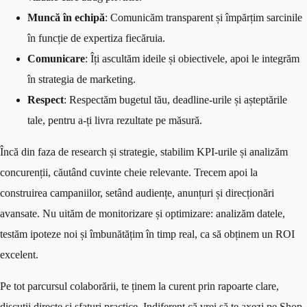
Muncă în echipă
: Comunicăm transparent și împărțim sarcinile
în funcție de expertiza fiecăruia.
Comunicare
: Îți ascultăm ideile și obiectivele, apoi le integrăm
în strategia de marketing.
Respect
: Respectăm bugetul tău, deadline-urile și așteptările
tale, pentru a-ți livra rezultate pe măsură.
Încă din faza de research și strategie, stabilim KPI-urile și analizăm
concurenții, căutând cuvinte cheie relevante. Trecem apoi la
construirea campaniilor, setând audiențe, anunțuri și direcționări
avansate. Nu uităm de monitorizare și optimizare: analizăm datele,
testăm ipoteze noi și îmbunătățim în timp real, ca să obținem un ROI
excelent.
Pe tot parcursul colaborării, te ținem la curent prin rapoarte clare,
discuții directe și sfaturi practice. Indiferent că vrei să te axezi pe Shop