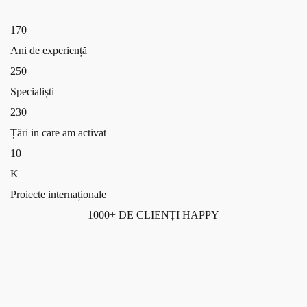
17
0
Ani de experiență
25
0
Specialiști
23
0
Țări in care am activat
1
0
K
Proiecte internaționale
1000+ DE CLIENȚI HAPPY