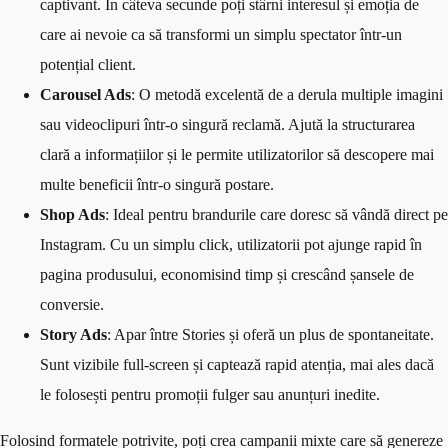
captivant. În câteva secunde poți stârni interesul și emoția de
care ai nevoie ca să transformi un simplu spectator într-un
potențial client.
Carousel Ads
: O metodă excelentă de a derula multiple imagini
sau videoclipuri într-o singură reclamă. Ajută la structurarea
clară a informațiilor și le permite utilizatorilor să descopere mai
multe beneficii într-o singură postare.
Shop Ads
: Ideal pentru brandurile care doresc să vândă direct pe
Instagram. Cu un simplu click, utilizatorii pot ajunge rapid în
pagina produsului, economisind timp și crescând șansele de
conversie.
Story Ads
: Apar între Stories și oferă un plus de spontaneitate.
Sunt vizibile full-screen și captează rapid atenția, mai ales dacă
le folosești pentru promoții fulger sau anunțuri inedite.
Folosind formatele potrivite, poți crea campanii mixte care să genereze