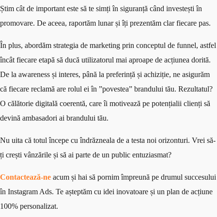
Știm cât de important este să te simți în siguranță când investești în
promovare. De aceea, raportăm lunar și îți prezentăm clar fiecare pas.
În plus, abordăm strategia de marketing prin conceptul de funnel, astfel
încât fiecare etapă să ducă utilizatorul mai aproape de acțiunea dorită.
De la awareness și interes, până la preferință și achiziție, ne asigurăm
că fiecare reclamă are rolul ei în ”povestea” brandului tău. Rezultatul?
O călătorie digitală coerentă, care îi motivează pe potențialii clienți să
devină ambasadori ai brandului tău.
Nu uita că totul începe cu îndrăzneala de a testa noi orizonturi. Vrei să-
ți crești vânzările și să ai parte de un public entuziasmat?
Contactează-ne
acum și hai să pornim împreună pe drumul succesului
în Instagram Ads. Te așteptăm cu idei inovatoare și un plan de acțiune
100% personalizat.