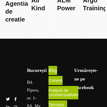
All
ALM
Argo
Agentia
Kind
Power
Trainin
de
creatie
București​
Urmărește-
Blog
ne pe
Cariere
Bd
.
Facebook
Pipera
,
Politică de
confidențialitate
nr
. 1
-
Termeni
8A
, My