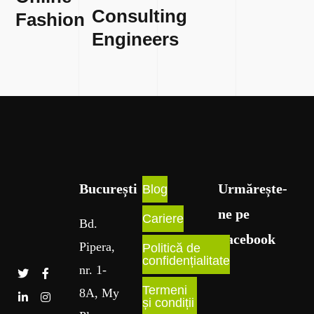
Consulting
Fashion
Engineers
București​
Urmărește-
Blog
ne pe
Cariere
Bd
.
Facebook
Pipera
,
Politică de
confidențialitate
nr
. 1
-
Termeni
8A
, My
și condiții