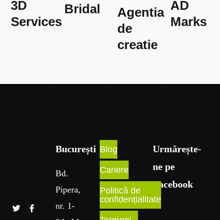
3D
AD
Bridal
Agentia
Services
Marks
de
creatie
București​
Urmărește-
Blog
ne pe
Cariere
Bd
.
Facebook
Pipera
,
Politică de
confidențialitate
nr
. 1
-
Termeni