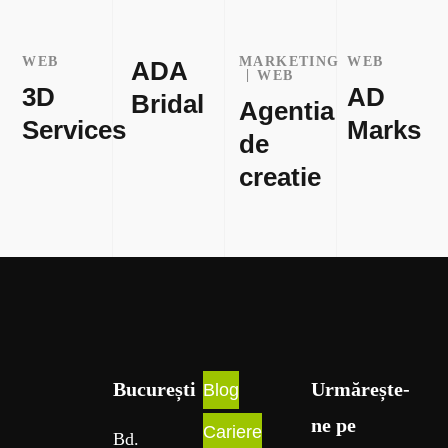
WEB
MARKETING
WEB
ADA
WEB
3D
AD
Bridal
Agentia
Services
Marks
de
creatie
București​
Urmărește-
Blog
ne pe
Cariere
Bd
.