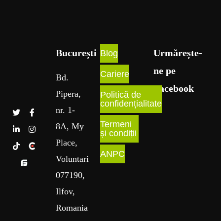
București​
Urmărește-
Blog
ne pe
Cariere
Bd
.
Facebook
Pipera
,
Politică de
confidențialitate
nr
. 1
-
Termeni
8A
, My
și condiții
Place
,
ANPC
Voluntari
077190,
Ilfov,
Romania