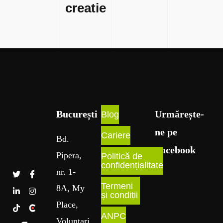
creatie
București​
Urmărește-
Blog
ne pe
Cariere
Bd
.
Facebook
Pipera
,
Politică de
confidențialitate
nr
. 1
-
Termeni
8A
, My
și condiții
Place
,
ANPC
Voluntari