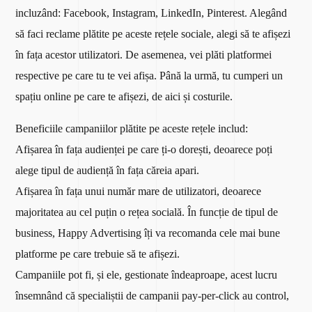
incluzând: Facebook, Instagram, LinkedIn, Pinterest. Alegând
să faci reclame plătite pe aceste rețele sociale, alegi să te afișezi
în fața acestor utilizatori. De asemenea, vei plăti platformei
respective pe care tu te vei afișa. Până la urmă, tu cumperi un
spațiu online pe care te afișezi, de aici și costurile.
Beneficiile campaniilor plătite pe aceste rețele includ:
Afișarea în fața audienței pe care ți-o dorești, deoarece poți
alege tipul de audiență în fața căreia apari.
Afișarea în fața unui număr mare de utilizatori, deoarece
majoritatea au cel puțin o rețea socială. În funcție de tipul de
business, Happy Advertising îți va recomanda cele mai bune
platforme pe care trebuie să te afișezi.
Campaniile pot fi, și ele, gestionate îndeaproape, acest lucru
însemnând că specialiștii de campanii pay-per-click au control,