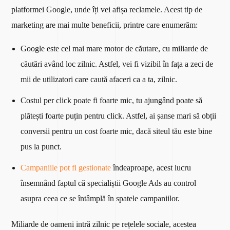
platformei Google, unde îți vei afișa reclamele. Acest tip de
marketing are mai multe beneficii, printre care enumerăm:
Google este cel mai mare motor de căutare, cu miliarde de
căutări având loc zilnic. Astfel, vei fi vizibil în fața a zeci de
mii de utilizatori care caută afaceri ca a ta, zilnic.
Costul per click poate fi foarte mic, tu ajungând poate să
plătești foarte puțin pentru click. Astfel, ai șanse mari să obții
conversii pentru un cost foarte mic, dacă siteul tău este bine
pus la punct.
Campaniile pot fi gestionate
îndeaproape, acest lucru
însemnând faptul că specialiștii Google Ads au control
asupra ceea ce se întâmplă în spatele campaniilor.
Miliarde de oameni intră zilnic pe rețelele sociale, acestea