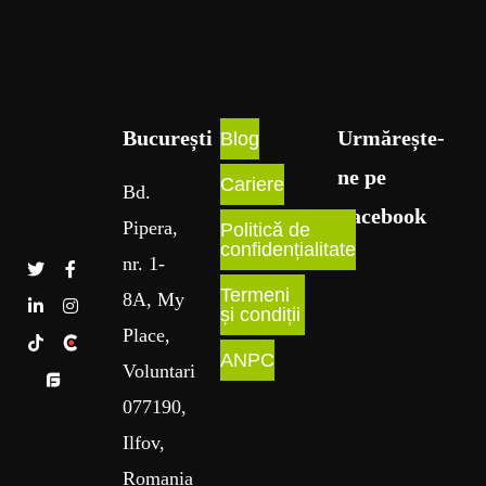
București​
Urmărește-
Blog
ne pe
Cariere
Bd
.
Facebook
Pipera
,
Politică de
confidențialitate
nr
. 1
-
Termeni
8A
, My
și condiții
Place
,
ANPC
Voluntari
077190,
Ilfov,
Romania