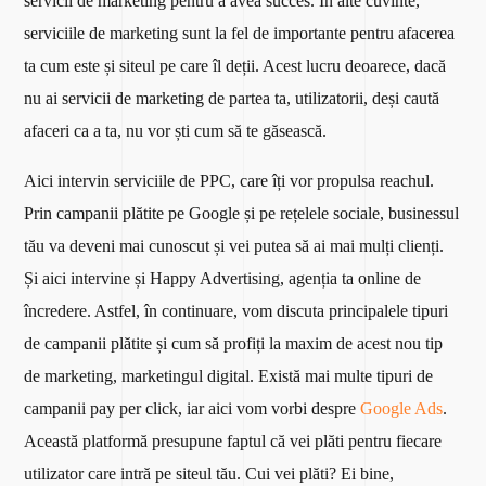
servicii de marketing pentru a avea succes. În alte cuvinte,
serviciile de marketing sunt la fel de importante pentru afacerea
ta cum este și siteul pe care îl deții. Acest lucru deoarece, dacă
nu ai servicii de marketing de partea ta, utilizatorii, deși caută
afaceri ca a ta, nu vor ști cum să te găsească.
Aici intervin serviciile de PPC, care îți vor propulsa reachul.
Prin campanii plătite pe Google și pe rețelele sociale, businessul
tău va deveni mai cunoscut și vei putea să ai mai mulți clienți.
Și aici intervine și Happy Advertising, agenția ta online de
încredere. Astfel, în continuare, vom discuta principalele tipuri
de campanii plătite și cum să profiți la maxim de acest nou tip
de marketing, marketingul digital.
Există mai multe tipuri de
campanii pay per click, iar aici vom vorbi despre
Google Ads
.
Această platformă presupune faptul că vei plăti pentru fiecare
utilizator care intră pe siteul tău. Cui vei plăti? Ei bine,