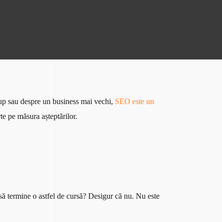
tup sau despre un business mai vechi,
SEO este un
rte pe măsura așteptărilor.
să termine o astfel de cursă? Desigur că nu. Nu este