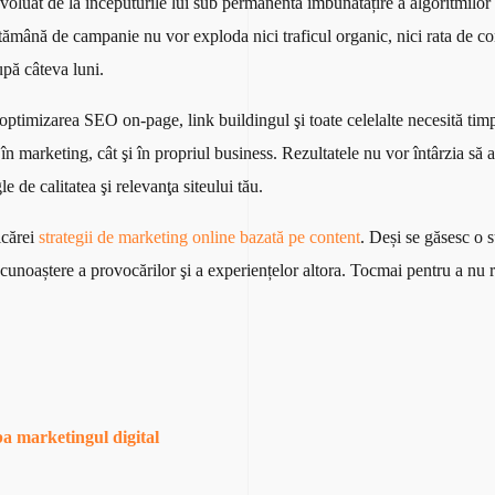
evoluat de la începuturile lui sub permanenta îmbunătățire a algoritmilo
mână de campanie nu vor exploda nici traficul organic, nici rata de co
pă câteva luni.
, optimizarea SEO on-page, link buildingul şi toate celelalte necesită tim
 în marketing, cât şi în propriul business. Rezultatele nu vor întârzia să 
de calitatea şi relevanţa siteului tău.
icărei
strategii de marketing online bazată pe content
. Deși se găsesc o 
cunoaștere a provocărilor şi a experiențelor altora. Tocmai pentru a nu re
a marketingul digital