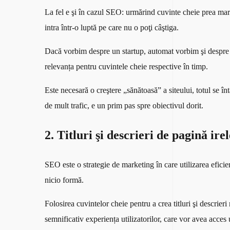
La fel e şi în cazul SEO: urmărind cuvinte cheie prea mari,
intra într-o luptă pe care nu o poţi câştiga.
Dacă vorbim despre un startup, automat vorbim şi despre un
relevanța pentru cuvintele cheie respective în timp.
Este necesară o creştere „sănătoasă” a siteului, totul se 
de mult trafic, e un prim pas spre obiectivul dorit.
2. Titluri şi descrieri de pagină ire
SEO este o strategie de marketing în care utilizarea eficient
nicio formă.
Folosirea cuvintelor cheie pentru a crea titluri şi descrier
semnificativ experiența utilizatorilor, care vor avea acces 