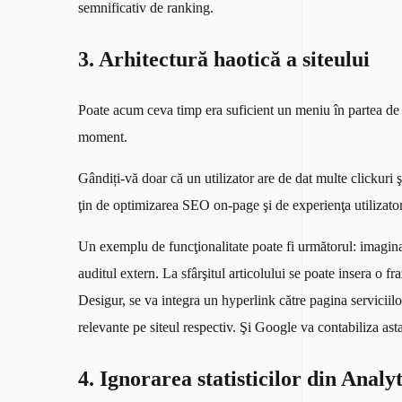
semnificativ de ranking.
3. Arhitectură haotică a siteului
Poate acum ceva timp era suficient un meniu în partea de 
moment.
Gândiți-vă doar că un utilizator are de dat multe clickuri 
ţin de optimizarea SEO on-page şi de experienţa utilizatoril
Un exemplu de funcţionalitate poate fi următorul: imaginaţi-
auditul extern. La sfârşitul articolului se poate insera o fr
Desigur, se va integra un hyperlink către pagina serviciilo
relevante pe siteul respectiv. Şi Google va contabiliza asta
4. Ignorarea statisticilor din Analy