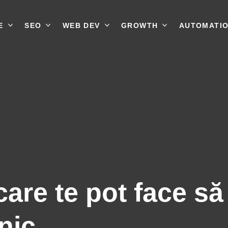
E
SEO
WEB DEV
GROWTH
AUTOMATI
are te pot face să î
anic