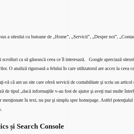
sus a siteului cu butoane de „Home”, „Servicii”, „Despre noi”, „Contact
şi scrolluri ca să găsească ceea ce îl interesază. Google apreciază siteuri
or. O analiză riguroasă a felului în care utilizatorul are acces la ceea ce
vă că am un site care oferă servicii de contabilitate şi scriu un articol 
ază de tipul „dacă informaţiile v-au fost de ajutor şi aveţi mai multe între
r menţionate în text, nu pur şi simplu spre homepage. Astfel potenţialul c
.
tics și Search Console