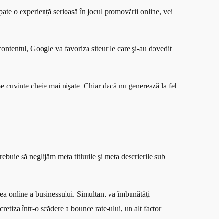
pate o experiență serioasă în jocul promovării online, vei
ontentul, Google va favoriza siteurile care şi-au dovedit
pe cuvinte cheie mai nişate. Chiar dacă nu generează la fel
trebuie să neglijăm meta titlurile şi meta descrierile sub
tatea online a businessului. Simultan, va îmbunătăți
cretiza într-o scădere a bounce rate-ului, un alt factor