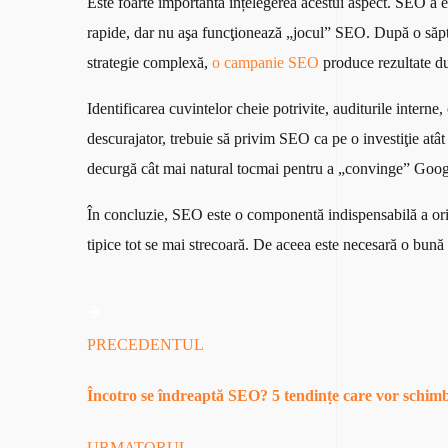
Este foarte importantă înțelegerea acestui aspect. SEO a 
rapide, dar nu aşa funcţionează „jocul” SEO. După o săptă
strategie complexă,
o campanie SEO
produce rezultate du
Identificarea cuvintelor cheie potrivite, auditurile interne
descurajator, trebuie să privim SEO ca pe o investiţie atât
decurgă cât mai natural tocmai pentru a „convinge” Google 
În concluzie, SEO este o componentă indispensabilă a or
tipice tot se mai strecoară. De aceea este necesară o bună 
PRECEDENTUL
Încotro se îndreaptă SEO? 5 tendințe care vor schimb
URMATORUL