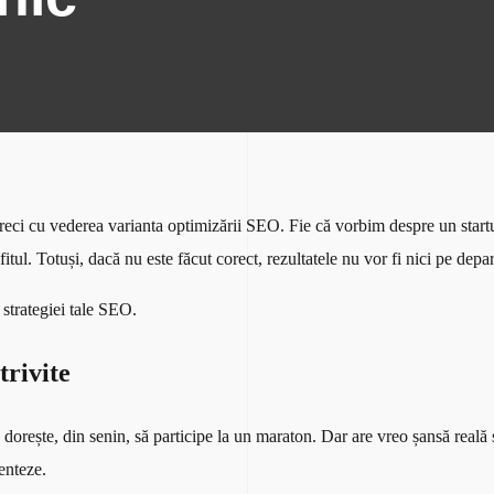
eci cu vederea varianta optimizării SEO. Fie că vorbim despre un star
fitul. Totuși, dacă nu este făcut corect, rezultatele nu vor fi nici pe depa
strategiei tale SEO.
trivite
orește, din senin, să participe la un maraton. Dar are vreo șansă reală 
denteze.