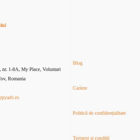
lui
Blog
, nr
. 1
-8A
, My Place
, Voluntari
fov, Romania
Cariere
ppyadv.ro
Politică de confidențialitate
Termeni și condiții