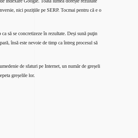
r de indexare Google. Toată lumea dorește rezultate
nversie, nici pozițiile pe SERP. Tocmai pentru că e o
p ca să se concretizeze în rezultate. Deși sună puţin
apară, însă este nevoie de timp ca întreg procesul să
sumedenie de sfaturi pe Internet, un număr de greșeli
peta greșelile lor.