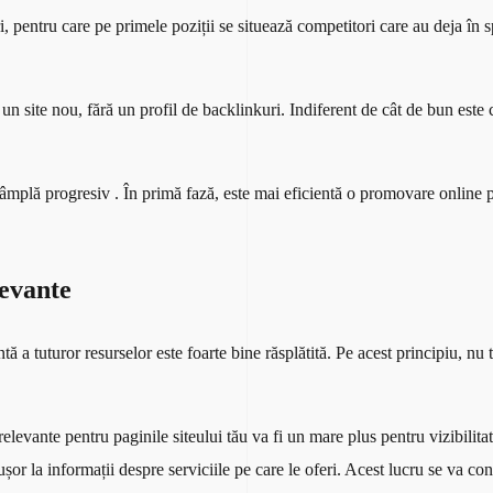
 pentru care pe primele poziții se situează competitori care au deja în s
 site nou, fără un profil de backlinkuri. Indiferent de cât de bun este c
întâmplă progresiv . În primă fază, este mai eficientă o promovare online 
levante
ă a tuturor resurselor este foarte bine răsplătită. Pe acest principiu, nu 
i relevante pentru paginile siteului tău va fi un mare plus pentru vizibili
ușor la informații despre serviciile pe care le oferi. Acest lucru se va con