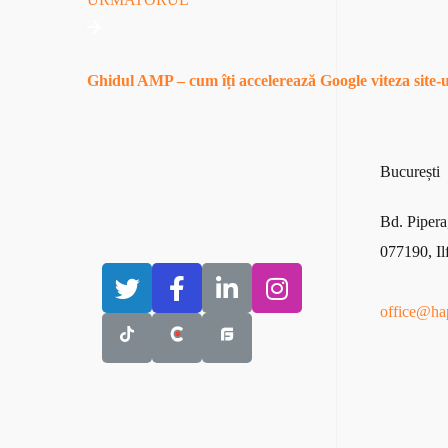
Ghidul AMP – cum îți accelerează Google viteza site-u
București​
Bd
. Pipera
077190, Il
office@ha