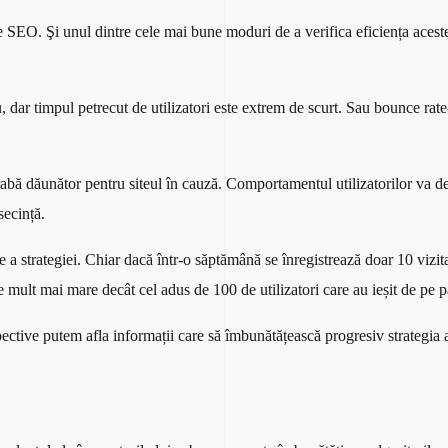
SEO. Şi unul dintre cele mai bune moduri de a verifica eficiența acesteia
ău, dar timpul petrecut de utilizatori este extrem de scurt. Sau bounce rat
egrabă dăunător pentru siteul în cauză. Comportamentul utilizatorilor va d
secință.
 a strategiei. Chiar dacă într-o săptămână se înregistrează doar 10 vizitat
 mult mai mare decât cel adus de 100 de utilizatori care au ieșit de pe 
spective putem afla informații care să îmbunătățească progresiv strategia 