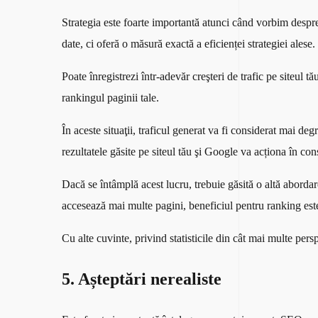
Strategia este foarte importantă atunci când vorbim despre 
date, ci oferă o măsură exactă a eficienței strategiei alese.
Poate înregistrezi într-adevăr creşteri de trafic pe siteul t
rankingul paginii tale.
În aceste situaţii, traficul generat va fi considerat mai d
rezultatele găsite pe siteul tău şi Google va acționa în con
Dacă se întâmplă acest lucru, trebuie găsită o altă abordare
accesează mai multe pagini, beneficiul pentru ranking este
Cu alte cuvinte, privind statisticile din cât mai multe per
5. Așteptări nerealiste