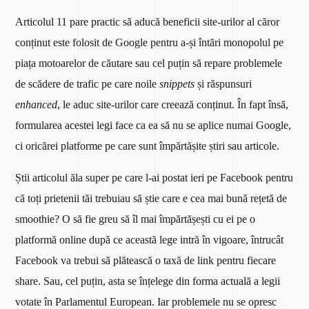
Articolul 11 pare practic să aducă beneficii site-urilor al căror
conținut este folosit de Google pentru a-și întări monopolul pe
piața motoarelor de căutare sau cel puțin să repare problemele
de scădere de trafic pe care noile
snippets
și răspunsuri
enhanced
, le aduc site-urilor care creează conținut. În fapt însă,
formularea acestei legi face ca ea să nu se aplice numai Google,
ci oricărei platforme pe care sunt împărtășite știri sau articole.
Știi articolul ăla super pe care l-ai postat ieri pe Facebook pentru
că toți prietenii tăi trebuiau să știe care e cea mai bună rețetă de
smoothie? O să fie greu să îl mai împărtășești cu ei pe o
platformă online după ce această lege intră în vigoare, întrucât
Facebook va trebui să plătească o taxă de link pentru fiecare
share. Sau, cel puțin, asta se înțelege din forma actuală a legii
votate în Parlamentul European. Iar problemele nu se opresc