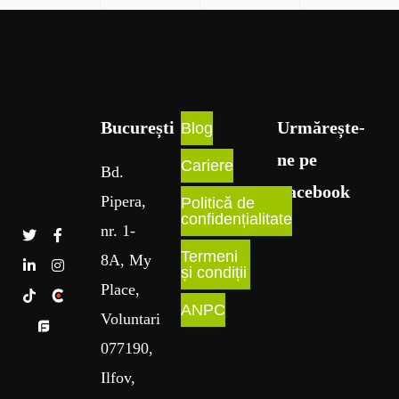
București​
Urmărește-
Blog
ne pe
Cariere
Bd
.
Facebook
Pipera
,
Politică de
confidențialitate
nr
. 1
-
Termeni
8A
, My
și condiții
Place
,
ANPC
Voluntari
077190,
Ilfov,