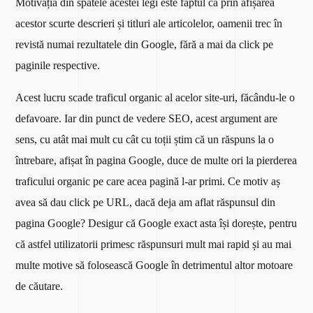
Motivația din spatele acestei legi este faptul că prin afișarea
acestor scurte descrieri și titluri ale articolelor, oamenii trec în
revistă numai rezultatele din Google, fără a mai da click pe
paginile respective.
Acest lucru scade traficul organic al acelor site-uri, făcându-le o
defavoare. Iar din punct de vedere SEO, acest argument are
sens, cu atât mai mult cu cât cu toții știm că un răspuns la o
întrebare, afișat în pagina Google, duce de multe ori la pierderea
traficului organic pe care acea pagină l-ar primi. Ce motiv aș
avea să dau click pe URL, dacă deja am aflat răspunsul din
pagina Google? Desigur că Google exact asta își dorește, pentru
că astfel utilizatorii primesc răspunsuri mult mai rapid și au mai
multe motive să folosească Google în detrimentul altor motoare
de căutare.