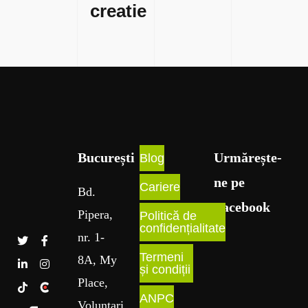
creatie
București​
Urmărește-
Blog
ne pe
Cariere
Bd
.
Facebook
Pipera
,
Politică de
confidențialitate
nr
. 1
-
Termeni
8A
, My
și condiții
Place
,
ANPC
Voluntari