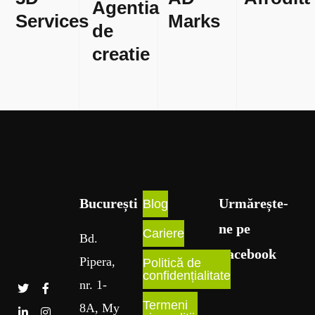
Agentia
Services
Marks
de
creatie
București​
Urmărește-
Blog
ne pe
Cariere
Bd
.
Facebook
Pipera
,
Politică de
confidențialitate
nr
. 1
-
Termeni
8A
, My