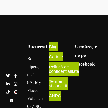
București​
Urmărește-
Blog
ne pe
Cariere
Bd
.
Facebook
Pipera
,
Politică de
confidențialitate
nr
. 1
-
Termeni
8A
, My
și condiții
Place
,
ANPC
Voluntari
077190,