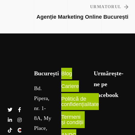
URMATORUL
Agenție Marketing Online București
București​
Urmărește-
Blog
ne pe
Cariere
Bd
.
Facebook
Pipera
,
Politică de
confidențialitate
nr
. 1
-
Termeni
8A
, My
și condiții
Place
,