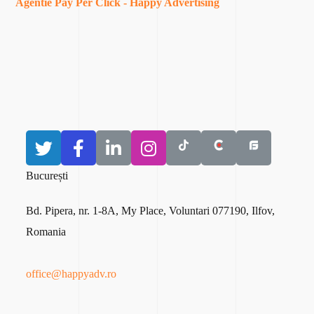
Agentie Pay Per Click - Happy Advertising
București​
Bd
. Pipera
, nr
. 1
-8A
, My Place
, Voluntari 077190, Ilfov,
Romania
office@happyadv.ro